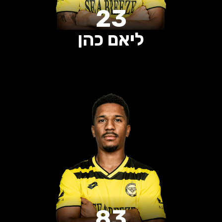
23
ליאם כהן
0
0
0
הופעות
שערים
בישולים
83