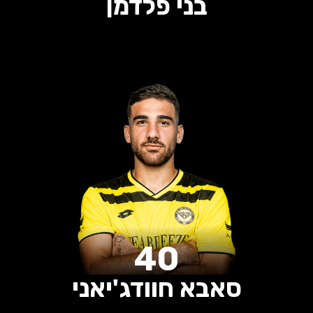
בני פלדמן
0
0
0
הופעות
שערים
בישולים
40
סאבא חוודג'יאני