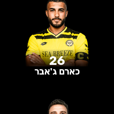
0
0
0
הופעות
שערים
בישולים
26
כארם ג'אבר
0
0
0