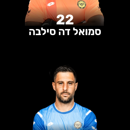
22
סמואל דה סילבה
0
0
0
הופעות
שערים
בישולים