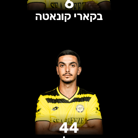
6
בקארי קונאטה
0
0
0
הופעות
שערים
בישולים
44