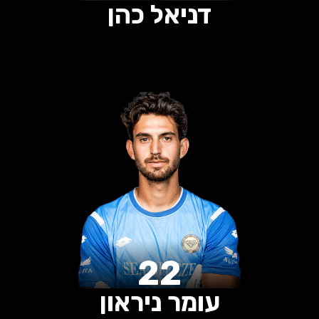
דניאל כהן
0
0
0
הופעות
שערים
בישולים
22
עומר ניראון