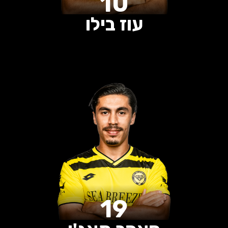
10
עוז בילו
0
0
0
הופעות
שערים
בישולים
19