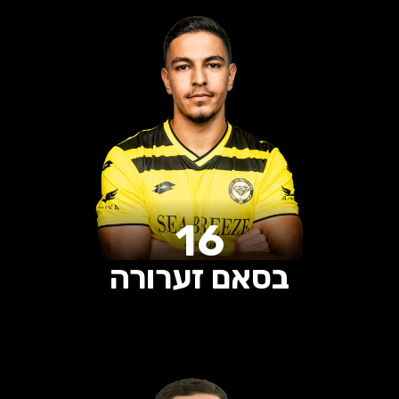
16
בסאם זערורה