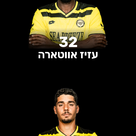
32
עזיז אווטארה
0
0
0
הופעות
שערים
בישולים