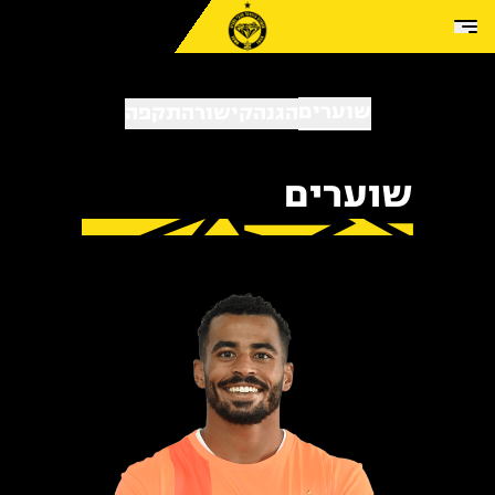
Skip to conten
שוערים
הגנה
קישור
התקפה
שוערים