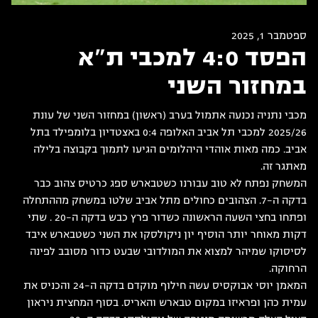
ספטמבר 1, 2025
הפסד 4:0 למכבי ת"א
במחזור השני
מכבי נתניה נכנעה אתמול בערב (ראשון) במחזור השני של עונת
2025/26 למכבי תל אביב האלופה 0:4 באצטדיון בלומפילד בתל
אביב. כמה מאות אוהדי היהלומים הגיעו לתמוך בקבוצה בלילה
מאתגר זה.
המשחק נפתח לא טוב עבורנו כשטבארש ספג כרטיס צהוב כבר
בדקה ה-7. הצהובים כחולים מתל אביב שלטו במשחק מההתחלה
ופתחו בחצי השעה הראשונה כשדור פרץ כבש בדקה ה-20 . שתי
דקות מאוחר יותר הוסיף יון ניקולסקו את השני כשטבארש איבד
לסיסוקו שמיהר למצוא את המולדובי שבעט כדור מסובב לפינה
הרחוקה.
המאמן יוסי אבוקסיס עשה חילוף מוקדם בדקה ה-24 והכניס את
עמית כהן ופראיזו במקום טבארש והאריס. בסוף המחצית ניראון