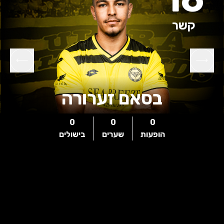
קשר
בסאם זערורה
0
0
0
הופעות
שערים
בישולים